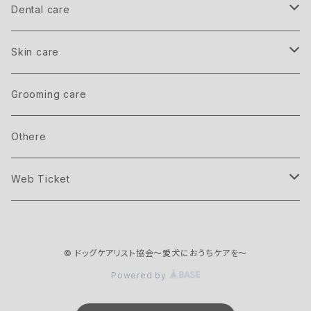
Dental care
Member
Skin care
inner care
Grooming care
outer care
Othere
Web Ticket
Seminar ticket
© ドッグケアリスト協会〜愛犬におうちケアを〜
Member ticket
Powered by
Lesson ticket