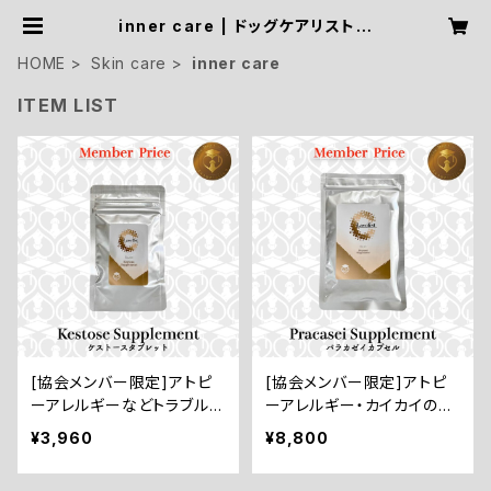
inner care | ドッグケアリスト協
会〜愛犬におうちケアを〜
HOME
Skin care
inner care
ITEM LIST
[協会メンバー限定]アトピ
[協会メンバー限定]アトピ
ーアレルギーなどトラブル
ーアレルギー・カイカイの子
肌のインナーケアに【Kesto
のインナーケアに【Pracase
¥3,960
¥8,800
se Supplement／オリゴ
i Supplement／PG乳酸菌
糖サプリメント：60錠】
カプセル：60錠】