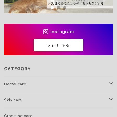
Instagram
フォローする
CATEGORY
Dental care
Member
Skin care
inner care
Grooming care