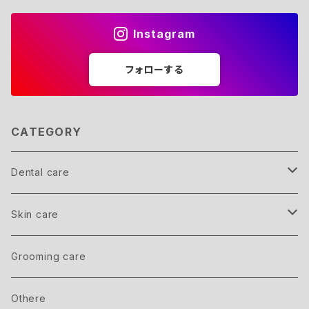
Instagram
フォローする
CATEGORY
Dental care
Member
Skin care
inner care
Grooming care
outer care
Othere