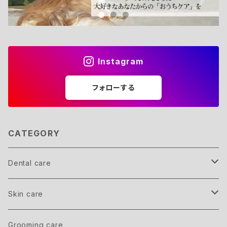
Instagram
フォローする
CATEGORY
Dental care
Member
Skin care
inner care
Grooming care