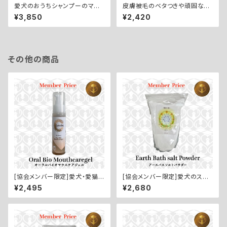
愛犬のおうちシャンプーのマス
皮膚被毛のベタつきや頑固な汚
トアイテム！【Cleanse Oil／ク
れを除去【OilyControl Shanp
¥3,850
¥2,420
レンズオイル：200ml】
oo／オイリーコントロールシャ
ンプー：200ml】
その他の商品
[協会メンバー限定]愛犬・愛猫
[協会メンバー限定]愛犬のスキ
のデンタルケアの必需品！【Oral
ンケアに！タラソテラピー岩塩【E
¥2,495
¥2,680
Bio Mouthcaregel／オーラル
ath Bath Salt Powder／アー
バイオマウスケアジェル：60g】
スバスソルトパウダー：１kg】