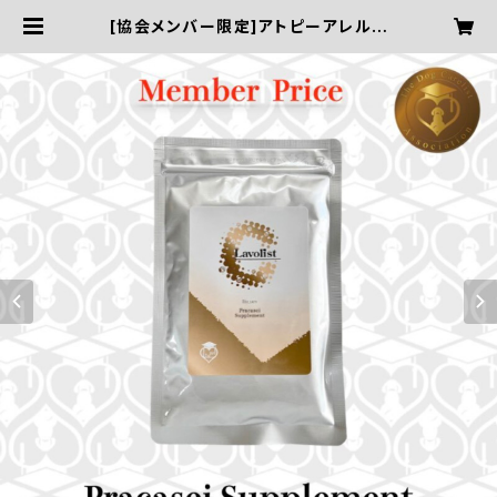
[協会メンバー限定]アトピーアレルギ
ー・カイカイの子のインナーケアに【P
racasei Supplement／PG乳酸
菌カプセル：60錠】 | ドッグケアリス
ト協会〜愛犬におうちケアを〜