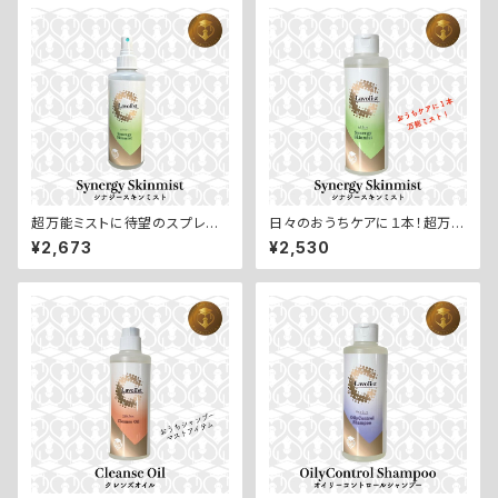
錠】
ススキンスプレー：70ml】
超万能ミストに待望のスプレー
日々のおうちケアに１本！超万能
ボトル登場！【Synergy Skinmi
ミスト【Synergy Skinmist／
¥2,673
¥2,530
st／シナジースキンミスト：200
シナジースキンミスト：200ml】
ml】