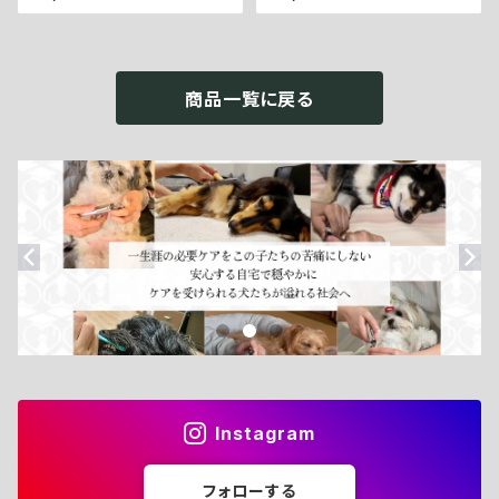
st／シナジースキンミスト：200
Supplement／オリゴ糖サプリ
ml】
メント：60錠】
商品一覧に戻る
Instagram
フォローする