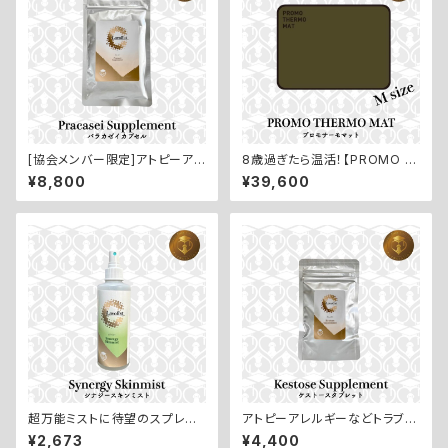
[協会メンバー限定]アトピーアレ
8歳過ぎたら温活！【PROMO T
ルギー・カイカイの子のインナー
HERMO MAT／プロモサーモ
¥8,800
¥39,600
ケアに【Pracasei Suppleme
マット：Mサイズ】
nt／PG乳酸菌カプセル：60錠】
超万能ミストに待望のスプレー
アトピーアレルギーなどトラブル
ボトル登場！【Synergy Skinmi
肌のインナーケアに【Kestose
¥2,673
¥4,400