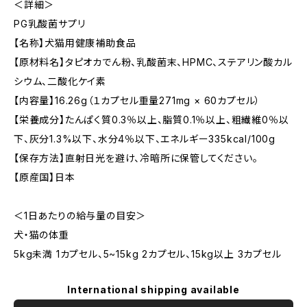
＜詳細＞
PG乳酸菌サプリ
【名称】犬猫用健康補助食品
【原材料名】タピオカでん粉、乳酸菌末、HPMC、ステアリン酸カル
シウム、二酸化ケイ素
【内容量】16.26g（１カプセル重量271mg × 60カプセル）
【栄養成分】たんぱく質0.3％以上、脂質0.1％以上、粗繊維0％以
下、灰分1.3%以下、水分4％以下、エネルギー335kcal/100g
【保存方法】直射日光を避け、冷暗所に保管してください。
【原産国】日本
＜1日あたりの給与量の目安＞
犬・猫の体重
5kg未満 1カプセル、5~15kg 2カプセル、15kg以上 3カプセル
International shipping available