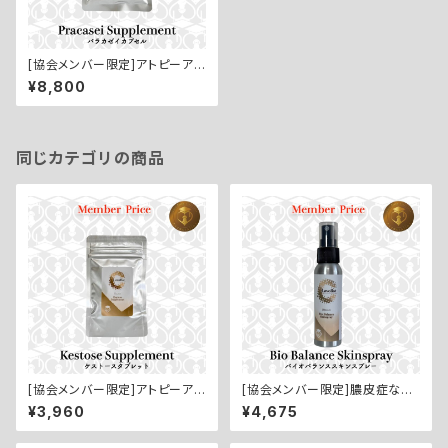
[協会メンバー限定]アトピーアレ
ルギー・カイカイの子のインナー
¥8,800
ケアに【Pracasei Suppleme
nt／PG乳酸菌カプセル：60錠】
同じカテゴリの商品
[協会メンバー限定]アトピーアレ
[協会メンバー限定]膿皮症など
ルギーなどトラブル肌のインナ
のトラブル肌に。皮膚の常在菌
¥3,960
¥4,675
ーケアに【Kestose Supplem
のバランスを整える【BioBalan
ent／オリゴ糖サプリメント：60
ce Skinspray／バイオバラン