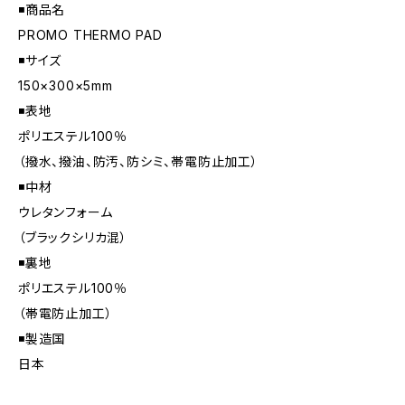
◾️商品名
PROMO THERMO PAD
◾️サイズ
150×300×5mm
◾️表地
ポリエステル100％
（撥水、撥油、防汚、防シミ、帯電防止加工）
◾️中材
ウレタンフォーム
（ブラックシリカ混）
◾️裏地
ポリエステル100％
（帯電防止加工）
◾️製造国
日本