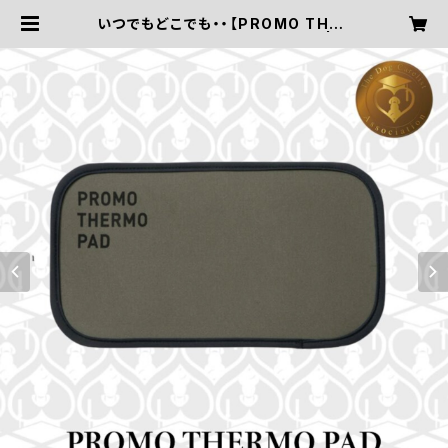
いつでもどこでも・・【PROMO THER
MO PAD／プロモサーモパッド】 | ド
ッグケアリスト協会〜愛犬におうちケ
アを〜