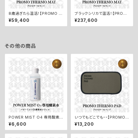
8歳過ぎたら温活！【PROMO T
ブラックシリカで温活！【PROM
HERMO MAT／プロモサーモ
O THERMO MAT／プロモサ
¥59,400
¥237,600
マット：Lサイズ】
ーモマット：Fサイズ】
その他の商品
POWER MIST O4 専用酸素
いつでもどこでも・・【PROMO
水レフィル【パワーミストO4／高
THERMO PAD／プロモサーモ
¥6,600
¥13,200
濃度酸素水レフィル】
パッド】