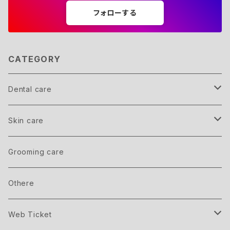
フォローする
CATEGORY
Dental care
Member
Skin care
inner care
Grooming care
outer care
Othere
Web Ticket