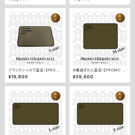
ル【POWER MIST O4／パワ
濃度酸素水レフィル】
ーミストO4】
ブラックシリカで温活！【PROM
8歳過ぎたら温活！【PROMO T
O THERMO MAT／プロモサ
HERMO MAT／プロモサーモ
¥19,800
¥39,600
ーモマット：Sサイズ】
マット：Mサイズ】