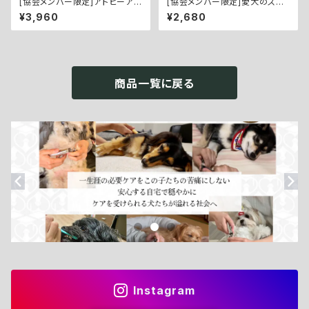
[協会メンバー限定]アトピーアレ
[協会メンバー限定]愛犬のスキ
ルギーなどトラブル肌のインナ
ンケアに！タラソテラピー岩塩【E
¥3,960
¥2,680
ーケアに【Kestose Supplem
ath Bath Salt Powder／アー
ent／オリゴ糖サプリメント：60
スバスソルトパウダー：１kg】
錠】
商品一覧に戻る
Instagram