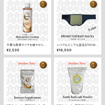
不要な角質やフケを緩やかに解
いつでもどこでも温活【PROMO
消【SkinActive Lotion／スキ
THERMO Back's／プロモサ
¥2,530
¥16,500
ンアクティブローション：200m
ーモバックス Sサイズ】
l】