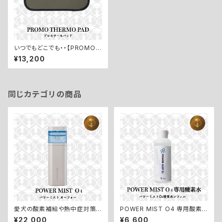
いつでもどこでも・・【PROMO
THERMO PAD／プロモサーモ
¥13,200
パッド】
同じカテゴリの商品
愛犬の酸素補給や熱中症対策
POWER MIST O4 専用酸素
に！手のひらサイズの酸素カプセ
水レフィル【パワーミストO4／高
¥22,000
¥6,600