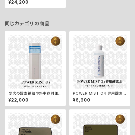
¥24,200
／プロモサーモアイズ】
同じカテゴリの商品
愛犬の酸素補給や熱中症対策
POWER MIST O4 専用酸素
に！手のひらサイズの酸素カプセ
水レフィル【パワーミストO4／高
¥22,000
¥6,600
ル【POWER MIST O4／パワ
濃度酸素水レフィル】
ーミストO4】