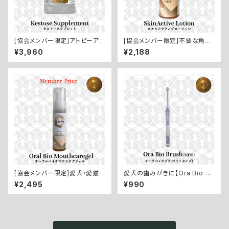
[協会メンバー限定]アトピーアレ
[協会メンバー限定]不要な角質
ルギーなどトラブル肌のインナ
やフケを緩やかに解消【SkinAc
¥3,960
¥2,188
ーケアに【Kestose Supplem
tive Lotion／スキンアクティブ
ent／オリゴ糖サプリメント：60
ローション：200ml】
錠】
[協会メンバー限定]愛犬・愛猫
愛犬の歯みがきに【Ora Bio Br
のデンタルケアの必需品！【Oral
ush MINI／オーラバイオブラシ
¥2,495
¥990
Bio Mouthcaregel／オーラル
ミニ】２本セット
バイオマウスケアジェル：60g】