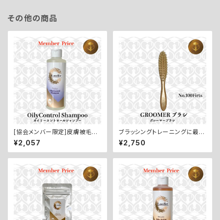
その他の商品
[協会メンバー限定]皮膚被毛の
ブラッシングトレーニングに最
ベタつきや頑固な汚れを除去【O
適！【GROOMERブラシ／グル
¥2,057
¥2,750
ilyControl Shanpoo／オイリ
ーマーブラシ：No.100 First】
ーコントロールシャンプー：200
ml】