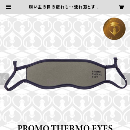
飼い主の目の疲れも・・流れ落とす【P
ROMO THERMO EYES／プロモサ
ーモアイズ】 | ドッグケアリスト協
会〜愛犬におうちケアを〜