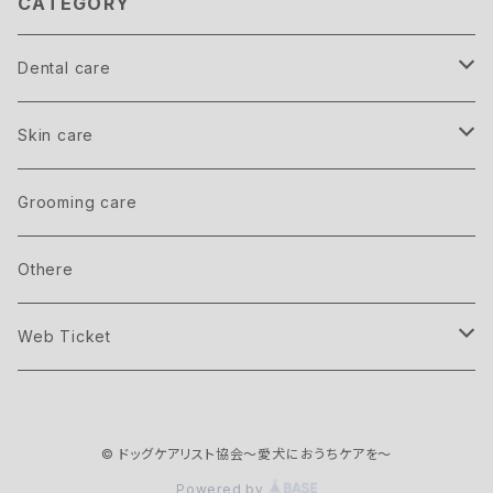
CATEGORY
Dental care
Member
Skin care
inner care
Grooming care
outer care
Othere
Web Ticket
Seminar ticket
© ドッグケアリスト協会〜愛犬におうちケアを〜
Member ticket
Powered by