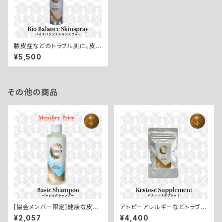
膿皮症などのトラブル肌に。皮膚
の常在菌のバランスを整える【Bi
¥5,500
oBalance Skinspray／バイ
オバランススキンスプレー：70m
l】
その他の商品
[協会メンバー限定]健康な皮膚
アトピーアレルギーなどトラブル
と被毛の維持に【Basic Shanp
肌のインナーケアに【Kestose
¥2,057
¥4,400
oo／ベーシックシャンプー：20
Supplement／オリゴ糖サプリ