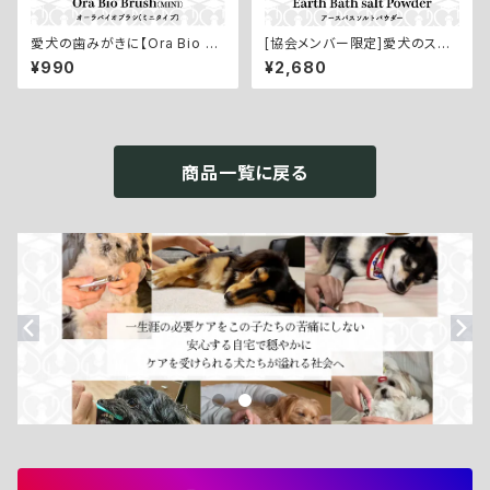
愛犬の歯みがきに【Ora Bio Br
[協会メンバー限定]愛犬のスキ
ush MINI／オーラバイオブラシ
ンケアに！タラソテラピー岩塩【E
¥990
¥2,680
ミニ】２本セット
ath Bath Salt Powder／アー
スバスソルトパウダー：１kg】
商品一覧に戻る