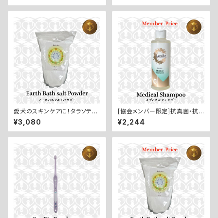
0ml】
メント：60錠】
愛犬のスキンケアに！タラソテラ
[協会メンバー限定]抗真菌・抗
ピー岩塩【Eath Bath Salt Po
細菌作用で皮膚トラブルをブロ
¥3,080
¥2,244
wder／アースバスソルトパウダ
ック【Medical Shanpoo／メ
ー：１kg】
ディカルシャンプー：200ml】