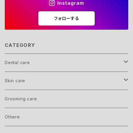
Instagram
フォローする
CATEGORY
Dental care
Member
Skin care
inner care
Grooming care
outer care
Othere