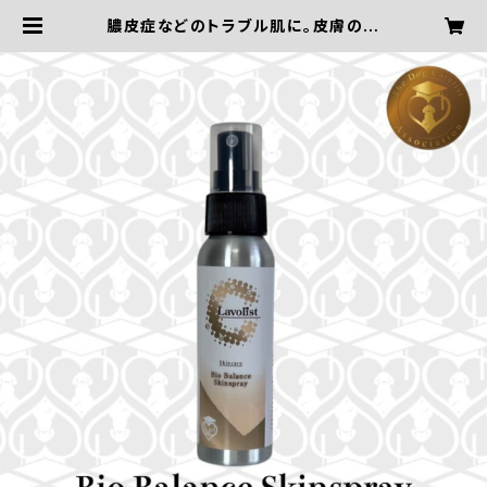
膿皮症などのトラブル肌に。皮膚の常
在菌のバランスを整える【BioBalan
ce Skinspray／バイオバランスス
キンスプレー：70ml】 | ドッグケアリ
スト協会〜愛犬におうちケアを〜