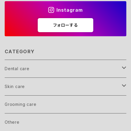
Instagram
フォローする
CATEGORY
Dental care
Member
Skin care
inner care
Grooming care
outer care
Othere