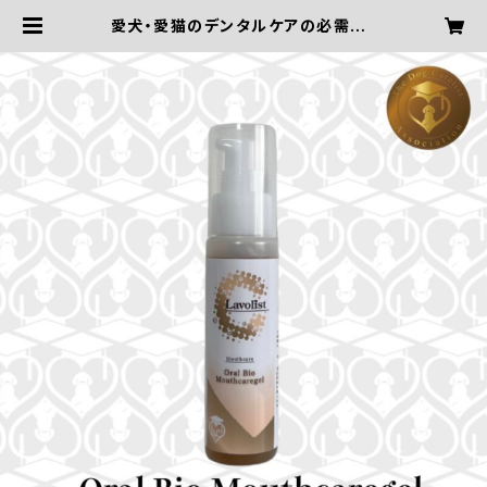
愛犬・愛猫のデンタルケアの必需品！
【Oral Bio Mouthcaregel／オー
ラルバイオマウスケアジェル：60g】 |
ドッグケアリスト協会〜愛犬におうち
ケアを〜