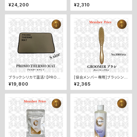
す【PROMO THERMO EYES
イリング【Conditioner／コン
¥24,200
¥2,310
／プロモサーモアイズ】
ディショナー：200ml】
ブラックシリカで温活！【PROM
[協会メンバー専用]ブラッシング
O THERMO MAT／プロモサ
トレーニングに最適！【GROOM
¥19,800
¥2,365
ーモマット：Sサイズ】
ERブラシ／グルーマーブラシ：N
o.100 First】