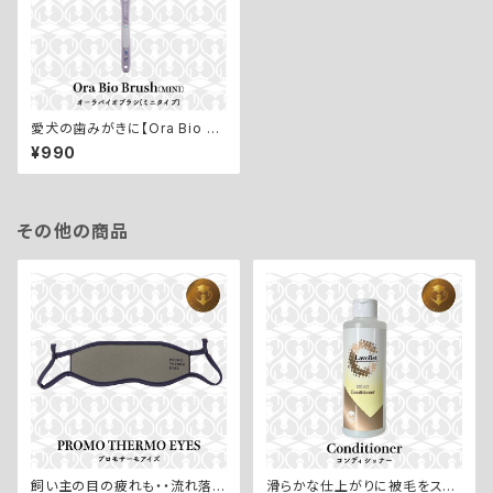
愛犬の歯みがきに【Ora Bio Br
ush MINI／オーラバイオブラシ
¥990
ミニ】２本セット
その他の商品
飼い主の目の疲れも・・流れ落と
滑らかな仕上がりに被毛をスタ