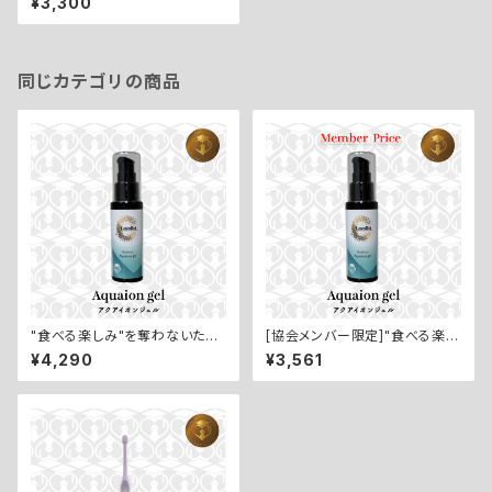
¥3,300
el／オーラルバイオマウスケア
ジェル：60g】
同じカテゴリの商品
"食べる楽しみ"を奪わないため
[協会メンバー限定]"食べる楽し
に【Aqoaion gel／アクアイオ
み"を奪わないために【Aqoaio
¥4,290
¥3,561
ンジェル：50ml】
n gel／アクアイオンジェル：50
ml】