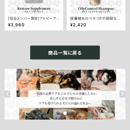
[協会メンバー限定]アトピーアレ
皮膚被毛のベタつきや頑固な汚
ルギーなどトラブル肌のインナ
れを除去【OilyControl Shanp
¥3,960
¥2,420
ーケアに【Kestose Supplem
oo／オイリーコントロールシャ
ent／オリゴ糖サプリメント：60
ンプー：200ml】
錠】
商品一覧に戻る