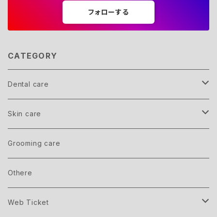
フォローする
CATEGORY
Dental care
Member
Skin care
inner care
Grooming care
outer care
Othere
Web Ticket