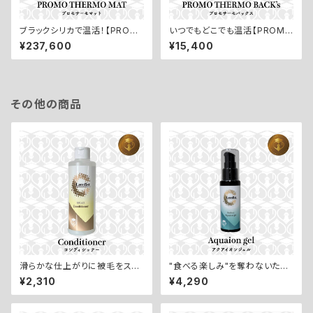
ブラックシリカで温活！【PROM
いつでもどこでも温活【PROMO
O THERMO MAT／プロモサ
THERMO Back's／プロモサ
¥237,600
¥15,400
ーモマット：Fサイズ】
ーモバックス XSサイズ】
その他の商品
滑らかな仕上がりに被毛をスタ
"食べる楽しみ"を奪わないため
イリング【Conditioner／コン
に【Aqoaion gel／アクアイオ
¥2,310
¥4,290
ディショナー：200ml】
ンジェル：50ml】