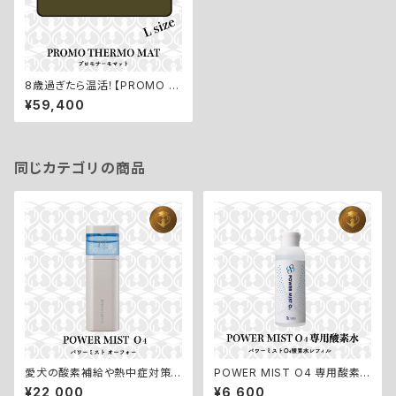
8歳過ぎたら温活！【PROMO T
HERMO MAT／プロモサーモ
¥59,400
マット：Lサイズ】
同じカテゴリの商品
愛犬の酸素補給や熱中症対策
POWER MIST O4 専用酸素
に！手のひらサイズの酸素カプセ
水レフィル【パワーミストO4／高
¥22,000
¥6,600