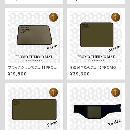
ル【POWER MIST O4／パワ
濃度酸素水レフィル】
ーミストO4】
ブラックシリカで温活！【PROM
8歳過ぎたら温活！【PROMO T
O THERMO MAT／プロモサ
HERMO MAT／プロモサーモ
¥19,800
¥39,600
ーモマット：Sサイズ】
マット：Mサイズ】