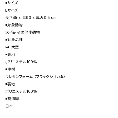
◾️サイズ
Lサイズ
長さ45 x 幅90 x 厚み0.5 cm
◾️対象動物
犬・猫・その他小動物
◾️対象品種
中・大型
◾️表地
ポリエステル100％
◾️中材
ウレタンフォーム （ブラックシリカ混）
◾️裏地
ポリエステル100％
◾️製造国
日本