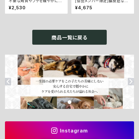
不要な角質やフケを緩やかに解
[協会メンバー限定]膿皮症など
消【SkinActive Lotion／スキ
のトラブル肌に。皮膚の常在菌
¥2,530
¥4,675
ンアクティブローション：200m
のバランスを整える【BioBalan
l】
ce Skinspray／バイオバラン
ススキンスプレー：70ml】
商品一覧に戻る
Instagram