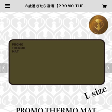
8歳過ぎたら温活！【PROMO THER
MO MAT／プロモサーモマット：Lサ
イズ】 | ドッグケアリスト協会〜愛犬
におうちケアを〜